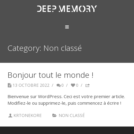
Category: Non classé
Bonjour tout le monde !
13 OCTOBRE 2022
/
0
/
0
/
Bienvenue sur WordPress. Ceci est votre premier article.
Modifiez-le ou supprimez-le, puis commencez à écrire !
KRTONEKORE
NON CLASSÉ